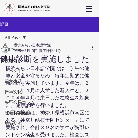
記事
All Posts
横浜みらい日本語学院
All Posts
2025年6月13日
読了時間: 1分
健康診断を実施しました
教務連絡
横浜みらい日本語学院では、学生の健
イベント
康と安全を守るため、毎年定期的に健
留学生活
康診断を実施しています。今年は、２
０２５年４月に入学した新入生と、２
日本文化
０２４年４月に来日した在校生を対象
矢野会長コラム
に、健康診断を行いました。
今回の検診は、神奈川県横浜市南区に
社会貢献活動
ある「神奈川結核予防センター」にて
地域交流
実施され、合計３９名の学生が胸部レ
ントゲン検査を受けました。検査はス