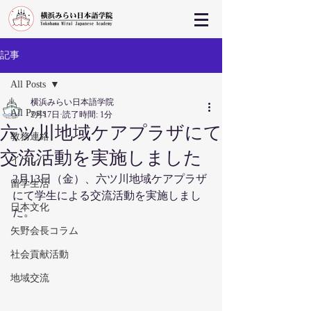
記事
All Posts
横浜みらい日本語学院
All Posts
2月17日
読了時間: 1分
六ツ川地域ケアプラザにて
教務連絡
交流活動を実施しました
イベント
2月13日（金）、六ツ川地域ケアプラザ
留学生活
にて学生による交流活動を実施しまし
日本文化
た。
矢野会長コラム
社会貢献活動
地域交流