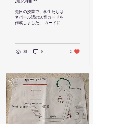
流の輪～
びを体験しました。学生た
ちは夢中になって挑戦し、
先日の授業で、学生たちは
目を輝かせながら楽しんで
ネパール語の50音カードを
いる姿がとても印象的でし
作成しました。 カードには
た。 ワークショップでは、
日本語の50音だけでなく、
折り紙で「トゥクトゥク」
「こんにちは」などのあい
を制作しました。また、7
さつや、自分の名前をネパ
月7日の七夕に合わせて短
ール語で書き、六ッ川地域
冊に願い事を書き、みんな
ケアプラザで利用者の皆さ
38
0
2
で七夕を楽しみました。
まへプレゼントする準備を
「日本語が上手になります
行いました。 交流会当日に
ように」という願いを書い
は、学生たちが利用者の皆
た学生も多く、そ...
さまのお名前をネパール語
で書いてプレゼントしまし
た。利用者の皆さまから
も、「私の名前はネパール
語でどう書くの？」「こん
にちははネパール語で何て
言うの？」など多くの質問
が飛び交い、会場は大いに
盛り上がりました。 学生た
ちも相手の目線に合わせな
がら、ゆっくりと優しくネ