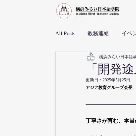
All Posts
教務連絡
イベ
地域交流
横浜みらい日本語
「開発途
更新日：
2025年5月25日
アジア教育グループ会長
丁寧さが育む、本当