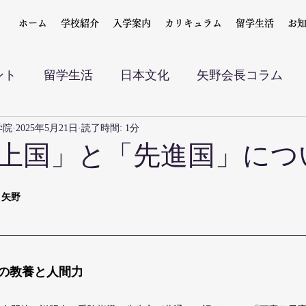
ホーム
学校紹介
入学案内
カリキュラム
留学生活
お
ント
留学生活
日本文化
矢野会長コラム
学院
2025年5月21日
読了時間: 1分
上国」と「先進国」につ
　矢野
の教養と人間力