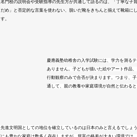
立名門校の説明会や受験指導の先生方が共通して語るのは、「丁寧な子
「だめ」と否定的な言葉を使わない、脱いだ靴をきちんと揃えて靴箱に
ます。
慶應義塾幼稚舎の入学試験には、学力を測るテ
ありません。子どもが描いた絵やアート作品、
行動観察のみで合否が決まります。つまり、子
通して、親の教養や家庭環境が自然と伝わると
た先進文明国としての地位を確立しているのは日本のみと言えるでしょ
どにも豊かな家庭は数多く存在しますが、貧富の格差が大きい環境では